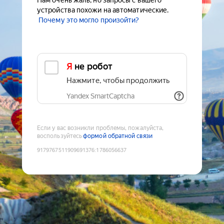
Нам очень жаль, но запросы с вашего
устройства похожи на автоматические.
Почему это могло произойти?
Я не робот
Нажмите, чтобы продолжить
Yandex SmartCaptcha
Если у вас возникли проблемы, пожалуйста,
воспользуйтесь
формой обратной связи
9179767511909691376
:
1786056637