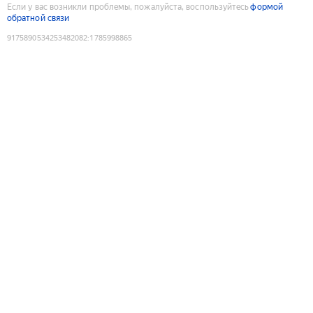
Если у вас возникли проблемы, пожалуйста, воспользуйтесь
формой
обратной связи
9175890534253482082
:
1785998865