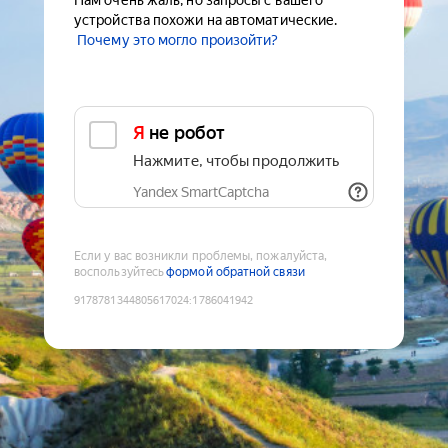
Нам очень жаль, но запросы с вашего
устройства похожи на автоматические.
Почему это могло произойти?
Я не робот
Нажмите, чтобы продолжить
Yandex SmartCaptcha
Если у вас возникли проблемы, пожалуйста,
воспользуйтесь
формой обратной связи
9178781344805617024
:
1786041942