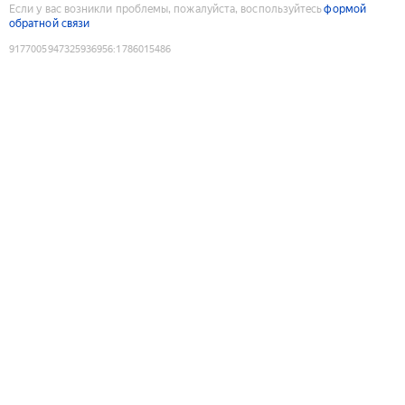
Если у вас возникли проблемы, пожалуйста, воспользуйтесь
формой
обратной связи
9177005947325936956
:
1786015486