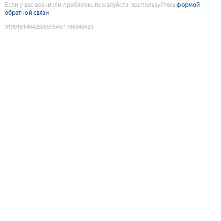
Если у вас возникли проблемы, пожалуйста, воспользуйтесь
формой
обратной связи
9199161464250597540
:
1786345629