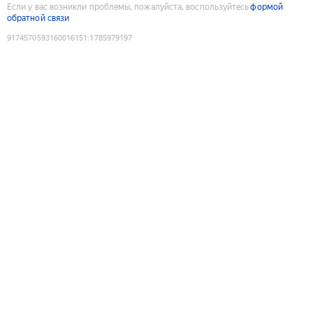
Если у вас возникли проблемы, пожалуйста, воспользуйтесь
формой
обратной связи
9174570593160016151
:
1785979197