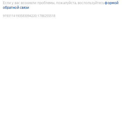
Если у вас возникли проблемы, пожалуйста, воспользуйтесь
формой
обратной связи
9193114193583094220
:
1786255518