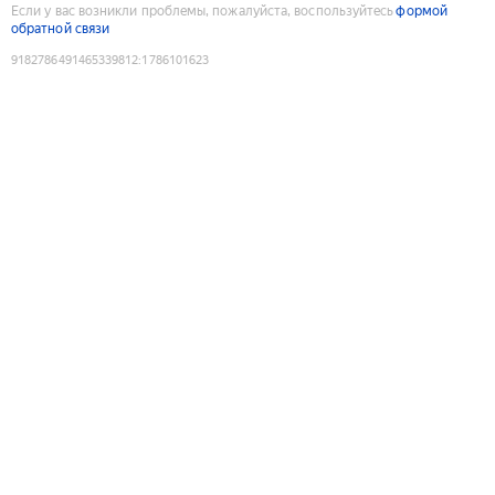
Если у вас возникли проблемы, пожалуйста, воспользуйтесь
формой
обратной связи
9182786491465339812
:
1786101623