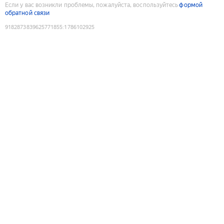
Если у вас возникли проблемы, пожалуйста, воспользуйтесь
формой
обратной связи
9182873839625771855
:
1786102925