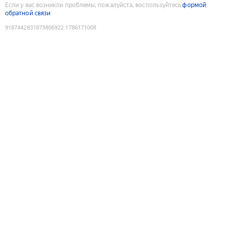
Если у вас возникли проблемы, пожалуйста, воспользуйтесь
формой
обратной связи
9187442831873806922
:
1786171008