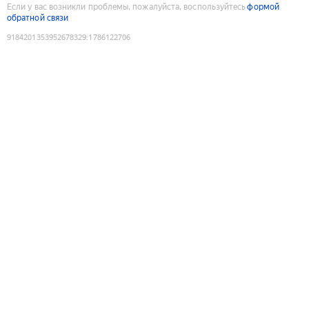
Если у вас возникли проблемы, пожалуйста, воспользуйтесь
формой
обратной связи
9184201353952678329
:
1786122706