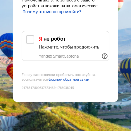
Нам очень жаль, но запросы с вашего
устройства похожи на автоматические.
Почему это могло произойти?
Я не робот
Нажмите, чтобы продолжить
Yandex SmartCaptcha
Если у вас возникли проблемы, пожалуйста,
воспользуйтесь
формой обратной связи
9178517809637673464
:
1786038015