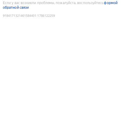
Если у вас возникли проблемы, пожалуйста, воспользуйтесь
формой
обратной связи
9184171321461584401
:
1786122259