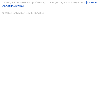
Если у вас возникли проблемы, пожалуйста, воспользуйтесь
формой
обратной связи
9194658623758694695
:
1786278532