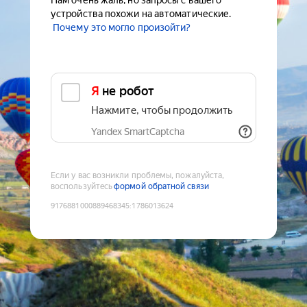
Нам очень жаль, но запросы с вашего
устройства похожи на автоматические.
Почему это могло произойти?
Я не робот
Нажмите, чтобы продолжить
Yandex SmartCaptcha
Если у вас возникли проблемы, пожалуйста,
воспользуйтесь
формой обратной связи
9176881000889468345
:
1786013624