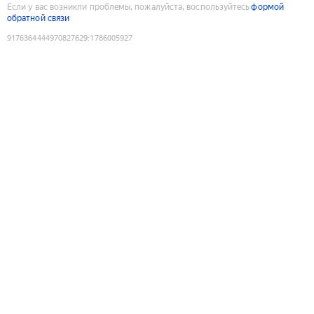
Если у вас возникли проблемы, пожалуйста, воспользуйтесь
формой
обратной связи
9176364444970827629
:
1786005927