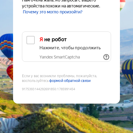
Нам очень жаль, но запросы с вашего
устройства похожи на автоматические.
Почему это могло произойти?
Я не робот
Нажмите, чтобы продолжить
Yandex SmartCaptcha
Если у вас возникли проблемы, пожалуйста,
воспользуйтесь
формой обратной связи
9175393144292691850
:
1785991454