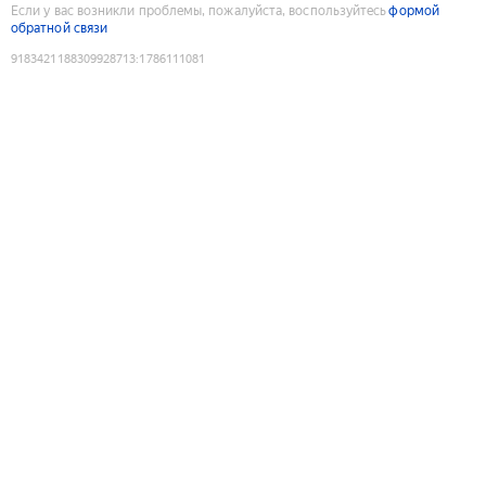
Если у вас возникли проблемы, пожалуйста, воспользуйтесь
формой
обратной связи
9183421188309928713
:
1786111081