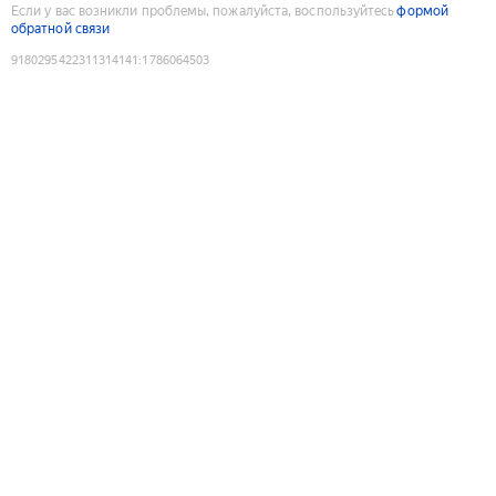
Если у вас возникли проблемы, пожалуйста, воспользуйтесь
формой
обратной связи
9180295422311314141
:
1786064503