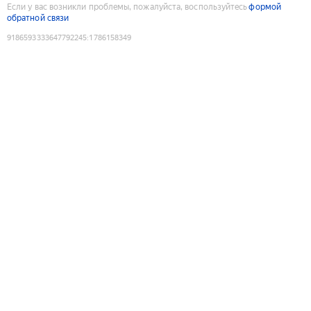
Если у вас возникли проблемы, пожалуйста, воспользуйтесь
формой
обратной связи
9186593333647792245
:
1786158349