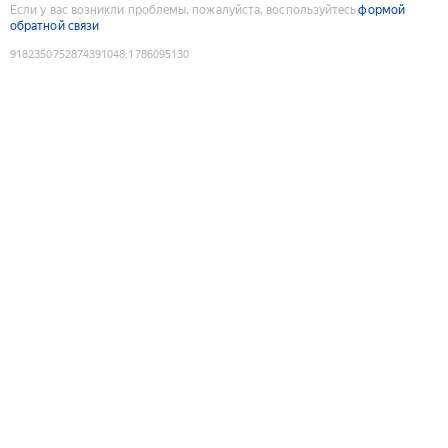
Если у вас возникли проблемы, пожалуйста, воспользуйтесь
формой
обратной связи
9182350752874391048
:
1786095130