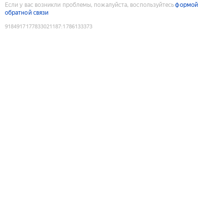
Если у вас возникли проблемы, пожалуйста, воспользуйтесь
формой
обратной связи
9184917177833021187
:
1786133373