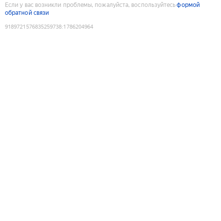
Если у вас возникли проблемы, пожалуйста, воспользуйтесь
формой
обратной связи
9189721576835259738
:
1786204964