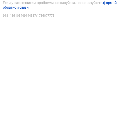
Если у вас возникли проблемы, пожалуйста, воспользуйтесь
формой
обратной связи
9181186105449144517
:
1786077775