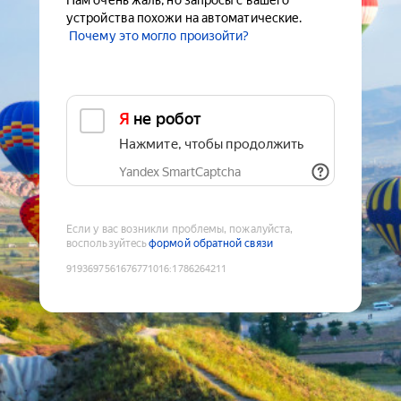
Нам очень жаль, но запросы с вашего
устройства похожи на автоматические.
Почему это могло произойти?
Я не робот
Нажмите, чтобы продолжить
Yandex SmartCaptcha
Если у вас возникли проблемы, пожалуйста,
воспользуйтесь
формой обратной связи
9193697561676771016
:
1786264211