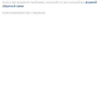
Если у вас возникли проблемы, пожалуйста, воспользуйтесь
формой
обратной связи
9194792686598247296
:
1786280529