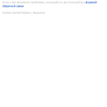
Если у вас возникли проблемы, пожалуйста, воспользуйтесь
формой
обратной связи
9193551467087939294
:
1786262034