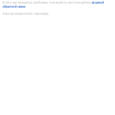
Если у вас возникли проблемы, пожалуйста, воспользуйтесь
формой
обратной связи
9183146335906197878
:
1786106985