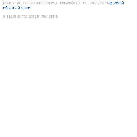
Если у вас возникли проблемы, пожалуйста, воспользуйтесь
формой
обратной связи
9188953134709137528
:
1786193513