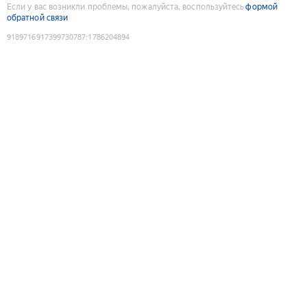
Если у вас возникли проблемы, пожалуйста, воспользуйтесь
формой
обратной связи
9189716917399730787
:
1786204894