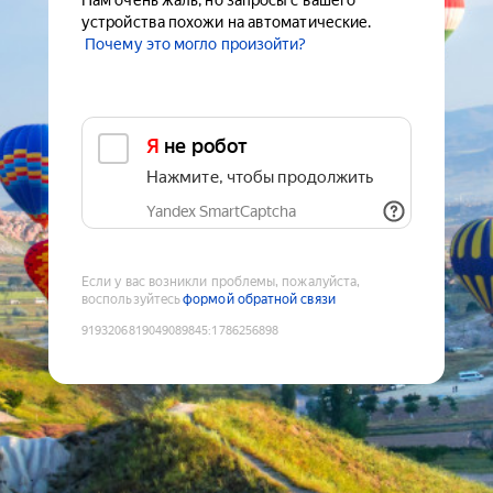
Нам очень жаль, но запросы с вашего
устройства похожи на автоматические.
Почему это могло произойти?
Я не робот
Нажмите, чтобы продолжить
Yandex SmartCaptcha
Если у вас возникли проблемы, пожалуйста,
воспользуйтесь
формой обратной связи
9193206819049089845
:
1786256898