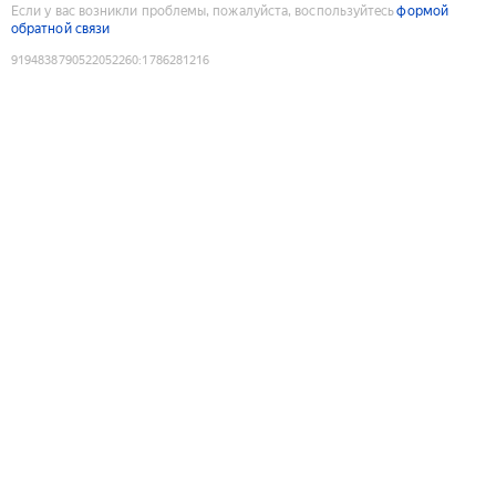
Если у вас возникли проблемы, пожалуйста, воспользуйтесь
формой
обратной связи
9194838790522052260
:
1786281216