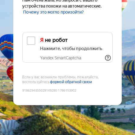
Нам очень жаль, но запросы с вашего
устройства похожи на автоматические.
Почему это могло произойти?
Я не робот
Нажмите, чтобы продолжить
Yandex SmartCaptcha
Если у вас возникли проблемы, пожалуйста,
воспользуйтесь
формой обратной связи
9186294855029149280
:
1786153902