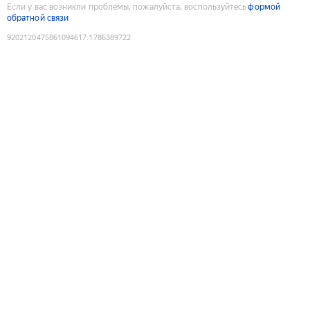
Если у вас возникли проблемы, пожалуйста, воспользуйтесь
формой
обратной связи
9202120475861094617
:
1786389722