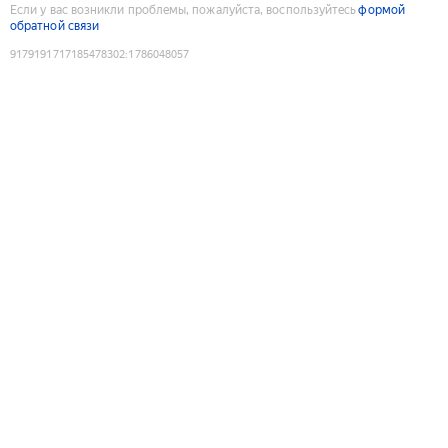
Если у вас возникли проблемы, пожалуйста, воспользуйтесь
формой
обратной связи
9179191717185478302
:
1786048057