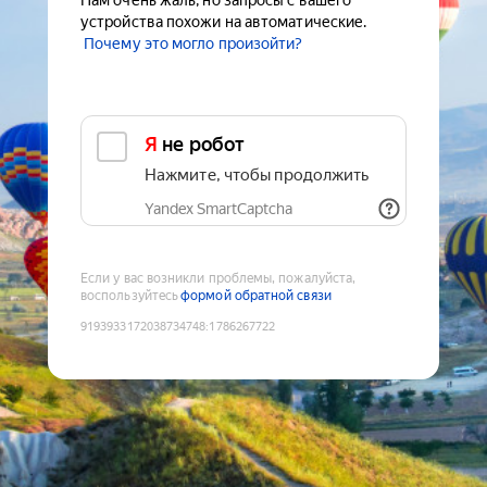
Нам очень жаль, но запросы с вашего
устройства похожи на автоматические.
Почему это могло произойти?
Я не робот
Нажмите, чтобы продолжить
Yandex SmartCaptcha
Если у вас возникли проблемы, пожалуйста,
воспользуйтесь
формой обратной связи
9193933172038734748
:
1786267722