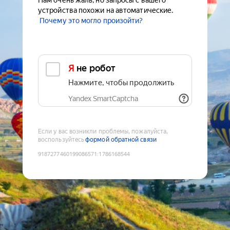
Нам очень жаль, но запросы с вашего
устройства похожи на автоматические.
Почему это могло произойти?
Я не робот
Нажмите, чтобы продолжить
Yandex SmartCaptcha
Если у вас возникли проблемы, пожалуйста,
воспользуйтесь
формой обратной связи
9187277460199086571
:
1786168544