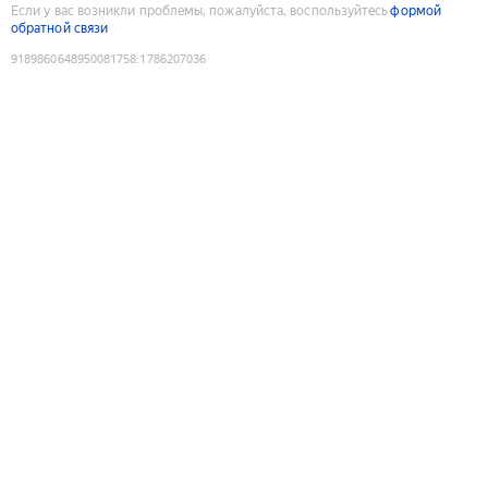
Если у вас возникли проблемы, пожалуйста, воспользуйтесь
формой
обратной связи
9189860648950081758
:
1786207036