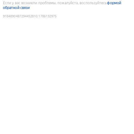
Если у вас возникли проблемы, пожалуйста, воспользуйтесь
формой
обратной связи
9184890487294452810
:
1786132975