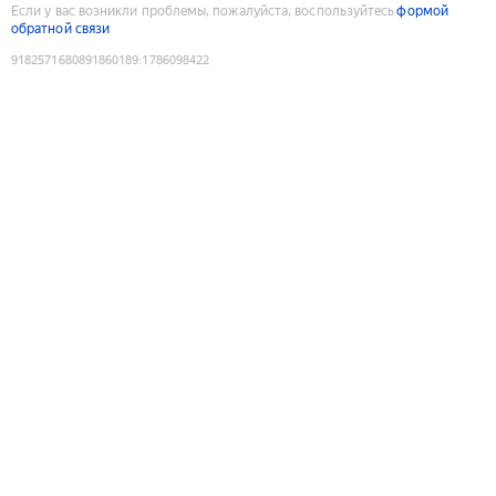
Если у вас возникли проблемы, пожалуйста, воспользуйтесь
формой
обратной связи
9182571680891860189
:
1786098422