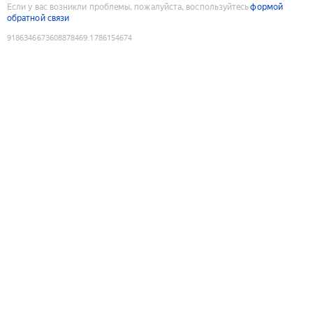
Если у вас возникли проблемы, пожалуйста, воспользуйтесь
формой
обратной связи
9186346673608878469
:
1786154674