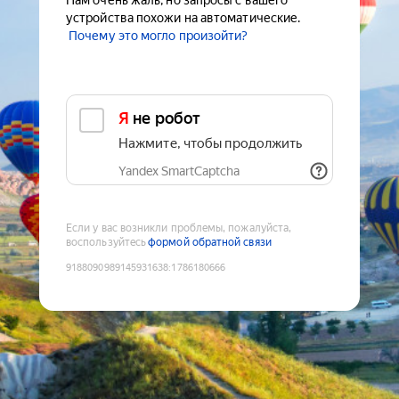
Нам очень жаль, но запросы с вашего
устройства похожи на автоматические.
Почему это могло произойти?
Я не робот
Нажмите, чтобы продолжить
Yandex SmartCaptcha
Если у вас возникли проблемы, пожалуйста,
воспользуйтесь
формой обратной связи
9188090989145931638
:
1786180666