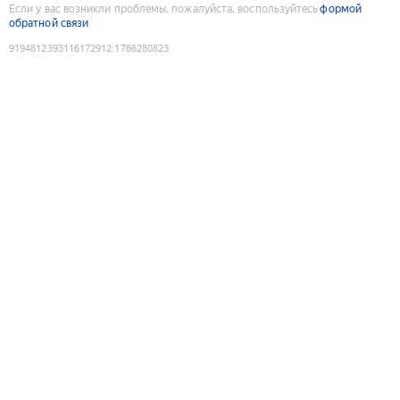
Если у вас возникли проблемы, пожалуйста, воспользуйтесь
формой
обратной связи
9194812393116172912
:
1786280823