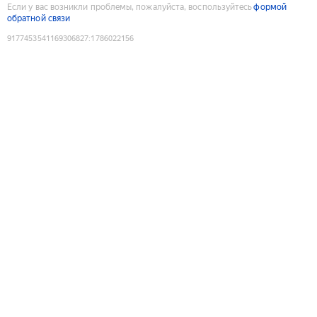
Если у вас возникли проблемы, пожалуйста, воспользуйтесь
формой
обратной связи
9177453541169306827
:
1786022156