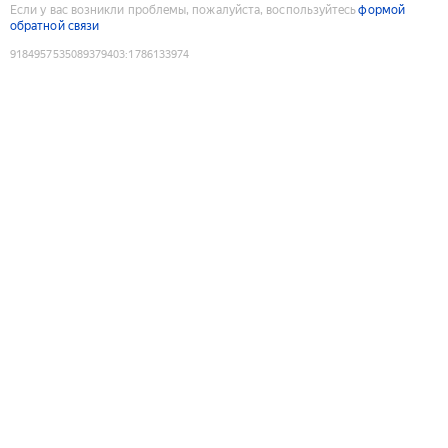
Если у вас возникли проблемы, пожалуйста, воспользуйтесь
формой
обратной связи
9184957535089379403
:
1786133974