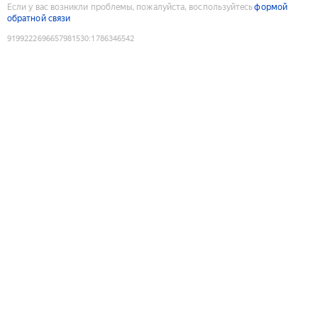
Если у вас возникли проблемы, пожалуйста, воспользуйтесь
формой
обратной связи
9199222696657981530
:
1786346542