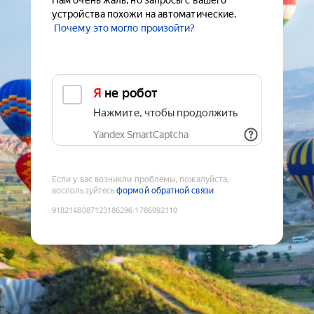
Нам очень жаль, но запросы с вашего
устройства похожи на автоматические.
Почему это могло произойти?
Я не робот
Нажмите, чтобы продолжить
Yandex SmartCaptcha
Если у вас возникли проблемы, пожалуйста,
воспользуйтесь
формой обратной связи
9182148087123186296
:
1786092110