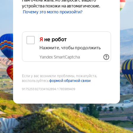
Нам очень жаль, но запросы с вашего
устройства похожи на автоматические.
Почему это могло произойти?
Я не робот
Нажмите, чтобы продолжить
Yandex SmartCaptcha
Если у вас возникли проблемы, пожалуйста,
воспользуйтесь
формой обратной связи
9175255927334162894
:
1785989409