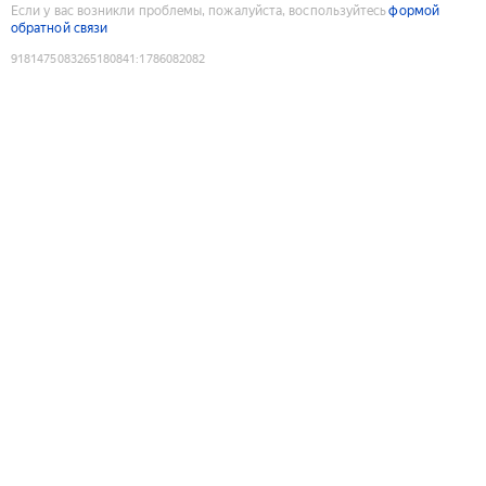
Если у вас возникли проблемы, пожалуйста, воспользуйтесь
формой
обратной связи
9181475083265180841
:
1786082082