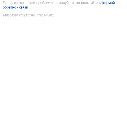
Если у вас возникли проблемы, пожалуйста, воспользуйтесь
формой
обратной связи
9185643917772370967
:
1786144202